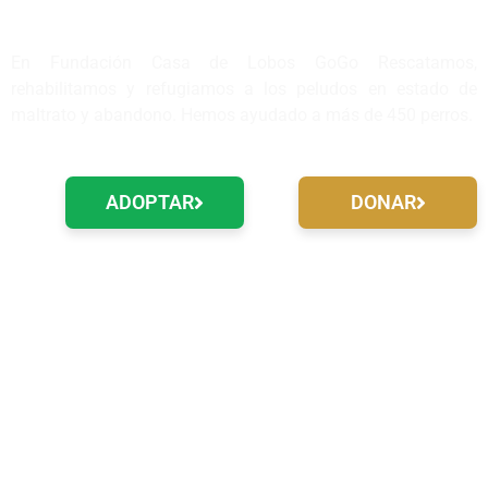
casa.
En Fundación Casa de Lobos GoGo Rescatamos,
rehabilitamos y refugiamos a los peludos en estado de
maltrato y abandono. Hemos ayudado a más de 450 perros.
ADOPTAR
DONAR