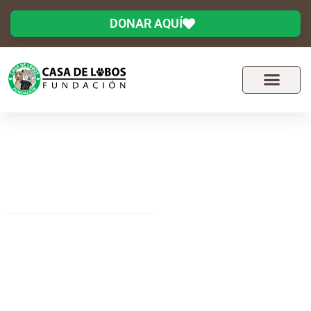
DONAR AQUÍ
Fundación Casa de Lobos GoGo
No compres uno de
raza, Adopta uno sin